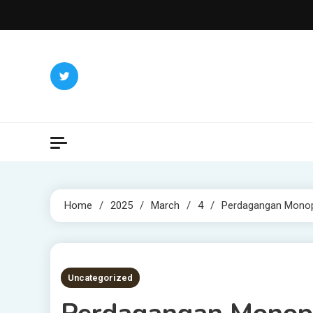
Skip
to
content
Home
2025
March
4
Perdagangan Monopo
5 MINS READ
Uncategorized