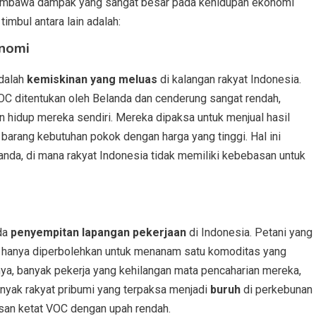
embawa dampak yang sangat besar pada kehidupan ekonomi
imbul antara lain adalah:
onomi
adalah
kemiskinan yang meluas
di kalangan rakyat Indonesia.
OC ditentukan oleh Belanda dan cenderung sangat rendah,
 hidup mereka sendiri. Mereka dipaksa untuk menjual hasil
 barang kebutuhan pokok dengan harga yang tinggi. Hal ini
nda, di mana rakyat Indonesia tidak memiliki kebebasan untuk
da
penyempitan lapangan pekerjaan
di Indonesia. Petani yang
i hanya diperbolehkan untuk menanam satu komoditas yang
tnya, banyak pekerja yang kehilangan mata pencaharian mereka,
anyak rakyat pribumi yang terpaksa menjadi
buruh
di perkebunan
san ketat VOC dengan upah rendah.