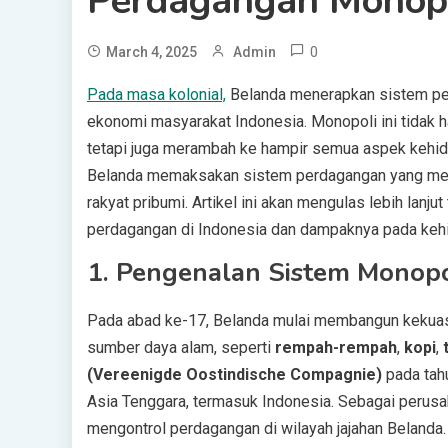
Perdagangan Monopo
0
March 4, 2025
Admin
Pada masa kolonial,
Belanda menerapkan sistem p
ekonomi masyarakat Indonesia. Monopoli ini tidak 
tetapi juga merambah ke hampir semua aspek kehidup
Belanda memaksakan sistem perdagangan yang me
rakyat pribumi. Artikel ini akan mengulas lebih lan
perdagangan di Indonesia dan dampaknya pada keh
1.
Pengenalan Sistem Monopo
Pada abad ke-17, Belanda mulai membangun kekuas
sumber daya alam, seperti
rempah-rempah
,
kopi
,
(Vereenigde Oostindische Compagnie)
pada tahu
Asia Tenggara, termasuk Indonesia. Sebagai perusah
mengontrol perdagangan di wilayah jajahan Belanda.