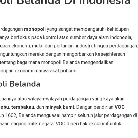
li Belanda Di Indonesia
erdagangan
monopoli
yang sangat mempengaruhi kehidupan
hanya berfokus pada kontrol atas sumber daya alam Indonesia,
an ekonomi, mulai dari pertanian, industri, hingga perdagangan.
nguntungkan mereka dengan mengorbankan kesejahteraan
jut tentang bagaimana monopoli Belanda mengendalikan
idupan ekonomi masyarakat pribumi.
li Belanda
aannya atas wilayah-wilayah perdagangan yang kaya akan
tebu
,
tembakau
, dan
minyak bumi
. Dengan pendirian
VOC
n 1602, Belanda menguasai hampir seluruh jalur perdagangan di
aan dagang milik negara, VOC diberi hak eksklusif untuk